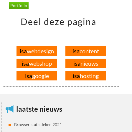
Portfolio
Deel deze pagina
isa
webdesign
isa
content
isa
webshop
isa
nieuws
isa
google
isa
hosting
laatste nieuws
Browser statistieken 2021