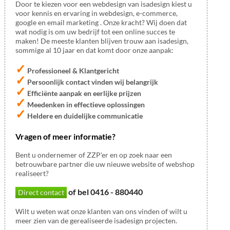
Door te kiezen voor een webdesign van isadesign kiest u
voor kennis en ervaring in webdesign, e-commerce,
google en email marketing . Onze kracht? Wij doen dat
wat nodig is om uw bedrijf tot een online succes te
maken! De meeste klanten blijven trouw aan isadesign,
sommige al 10 jaar en dat komt door onze aanpak:
✓
Professioneel & Klantgericht
✓
Persoonlijk contact vinden wij belangrijk
✓
Efficiënte aanpak en eerlijke prijzen
✓
Meedenken in effectieve oplossingen
✓
Heldere en duidelijke communicatie
Vragen of meer informatie?
Bent u ondernemer of ZZP'er en op zoek naar een
betrouwbare partner die uw nieuwe website of webshop
realiseert?
of bel 0416 - 880440
Direct contact
Wilt u weten wat onze klanten van ons vinden of wilt u
meer zien van de gerealiseerde isadesign projecten.