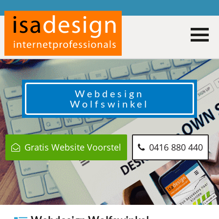
Webdesign
Wolfswinkel
Gratis Website Voorstel
0416 880 440