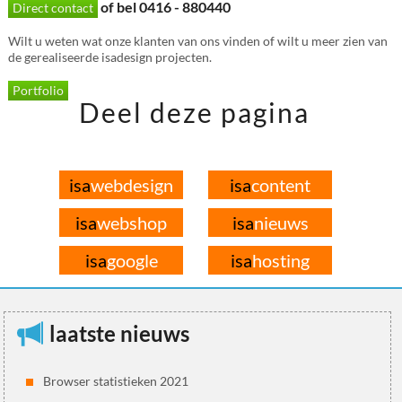
of bel 0416 - 880440
Direct contact
Wilt u weten wat onze klanten van ons vinden of wilt u meer zien van
de gerealiseerde isadesign projecten.
Portfolio
Deel deze pagina
isa
webdesign
isa
content
isa
webshop
isa
nieuws
isa
google
isa
hosting
laatste nieuws
Browser statistieken 2021