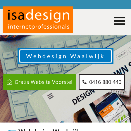
Webdesign
Waalwijk
Gratis Website Voorstel
0416 880 440