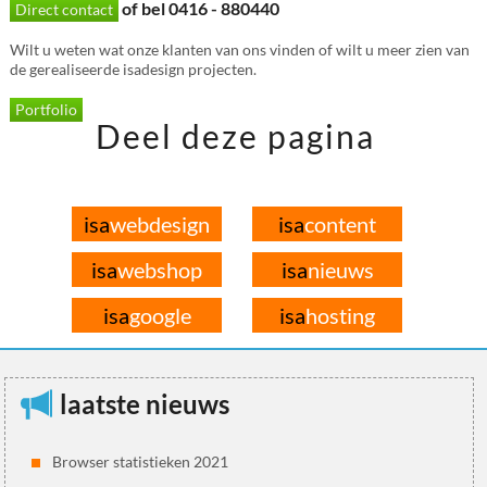
of bel 0416 - 880440
Direct contact
Wilt u weten wat onze klanten van ons vinden of wilt u meer zien van
de gerealiseerde isadesign projecten.
Portfolio
Deel deze pagina
isa
webdesign
isa
content
isa
webshop
isa
nieuws
isa
google
isa
hosting
laatste nieuws
Browser statistieken 2021