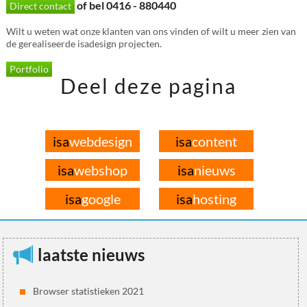
of bel 0416 - 880440
Direct contact
Wilt u weten wat onze klanten van ons vinden of wilt u meer zien van
de gerealiseerde isadesign projecten.
Portfolio
Deel deze pagina
isa
webdesign
isa
content
isa
webshop
isa
nieuws
isa
google
isa
hosting
laatste nieuws
Browser statistieken 2021