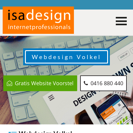
Webdesign
Volkel
Gratis Website Voorstel
0416 880 440