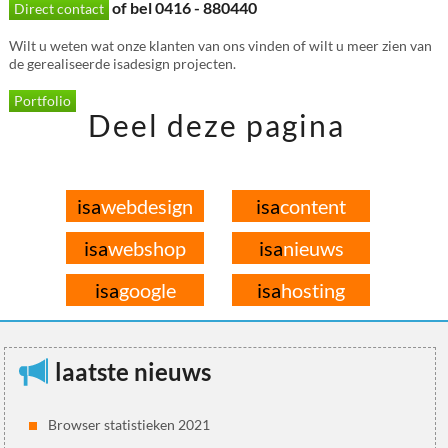
of bel 0416 - 880440
Direct contact
Wilt u weten wat onze klanten van ons vinden of wilt u meer zien van
de gerealiseerde isadesign projecten.
Portfolio
Deel deze pagina
isa
webdesign
isa
content
isa
webshop
isa
nieuws
isa
google
isa
hosting
laatste nieuws
Browser statistieken 2021