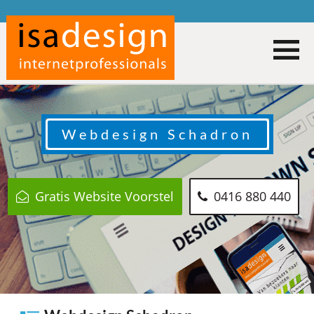
Webdesign
Schadron
Gratis Website Voorstel
0416 880 440