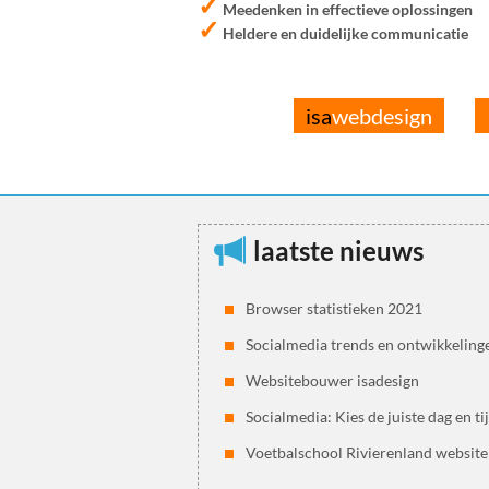
✓
Meedenken in effectieve oplossingen
✓
Heldere en duidelijke communicatie
isa
webdesign
laatste nieuws
Browser statistieken 2021
Socialmedia trends en ontwikkeling
Websitebouwer isadesign
Socialmedia: Kies de juiste dag en ti
Voetbalschool Rivierenland website