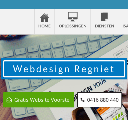
HOME
OPLOSSINGEN
DIENSTEN
IS
Webdesign
Regniet
Gratis Website Voorstel
0416 880 440