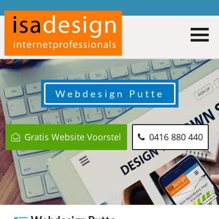
Webdesign
Putte
Gratis Website Voorstel
0416 880 440