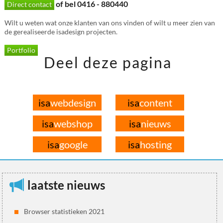
of bel 0416 - 880440
Direct contact
Wilt u weten wat onze klanten van ons vinden of wilt u meer zien van
de gerealiseerde isadesign projecten.
Portfolio
Deel deze pagina
isa
webdesign
isa
content
isa
webshop
isa
nieuws
isa
google
isa
hosting
laatste nieuws
Browser statistieken 2021