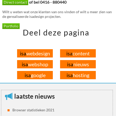
of bel 0416 - 880440
Direct contact
Wilt u weten wat onze klanten van ons vinden of wilt u meer zien van
de gerealiseerde isadesign projecten.
Portfolio
Deel deze pagina
isa
webdesign
isa
content
isa
webshop
isa
nieuws
isa
google
isa
hosting
laatste nieuws
Browser statistieken 2021