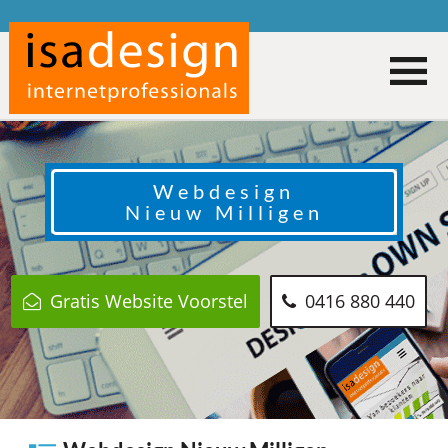
Webdesign
Nieuw Milligen
Gratis Website Voorstel
0416 880 440