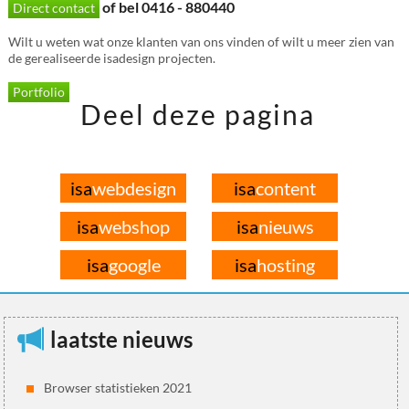
of bel 0416 - 880440
Direct contact
Wilt u weten wat onze klanten van ons vinden of wilt u meer zien van
de gerealiseerde isadesign projecten.
Portfolio
Deel deze pagina
isa
webdesign
isa
content
isa
webshop
isa
nieuws
isa
google
isa
hosting
laatste nieuws
Browser statistieken 2021