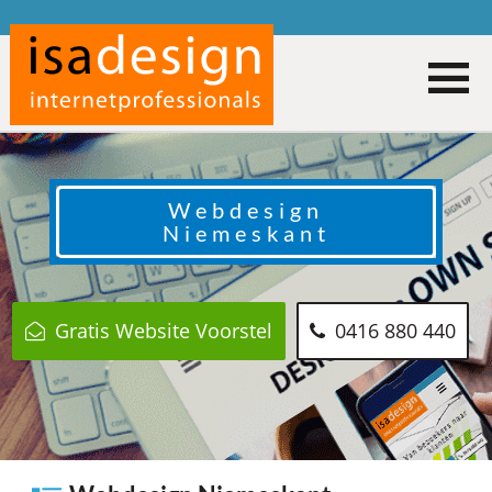
Webdesign
Niemeskant
Gratis Website Voorstel
0416 880 440