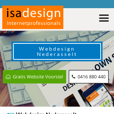
Webdesign
Nederasselt
Gratis Website Voorstel
0416 880 440