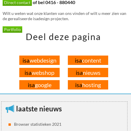
of bel 0416 - 880440
Direct contact
Wilt u weten wat onze klanten van ons vinden of wilt u meer zien van
de gerealiseerde isadesign projecten.
Portfolio
Deel deze pagina
isa
webdesign
isa
content
isa
webshop
isa
nieuws
isa
google
isa
hosting
laatste nieuws
Browser statistieken 2021