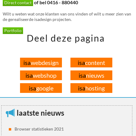
of bel 0416 - 880440
Direct contact
Wilt u weten wat onze klanten van ons vinden of wilt u meer zien van
de gerealiseerde isadesign projecten.
Portfolio
Deel deze pagina
isa
webdesign
isa
content
isa
webshop
isa
nieuws
isa
google
isa
hosting
laatste nieuws
Browser statistieken 2021