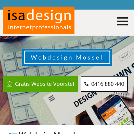
Webdesign
Mossel
Gratis Website Voorstel
0416 880 440