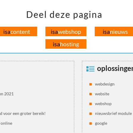
Deel deze pagina
isa
content
isa
webshop
isa
nieuws
isa
hosting
oplossinge
webdesign
en 2021
website
webshop
jd voor een groter bereik!
nieuwsbrief module
 online
google