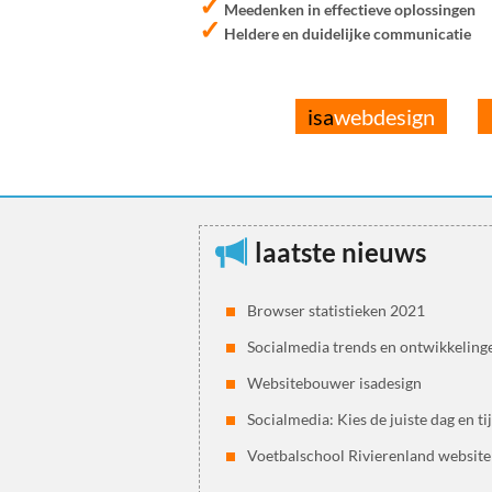
✓
Meedenken in effectieve oplossingen
✓
Heldere en duidelijke communicatie
isa
webdesign
laatste nieuws
Browser statistieken 2021
Socialmedia trends en ontwikkeling
Websitebouwer isadesign
Socialmedia: Kies de juiste dag en ti
Voetbalschool Rivierenland website