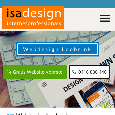
Webdesign
Loobrink
Gratis Website Voorstel
0416 880 440