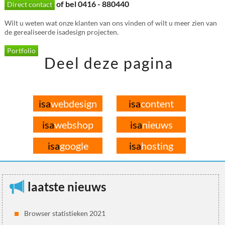
of bel 0416 - 880440
Direct contact
Wilt u weten wat onze klanten van ons vinden of wilt u meer zien van
de gerealiseerde isadesign projecten.
Portfolio
Deel deze pagina
isa
webdesign
isa
content
isa
webshop
isa
nieuws
isa
google
isa
hosting
laatste nieuws
Browser statistieken 2021