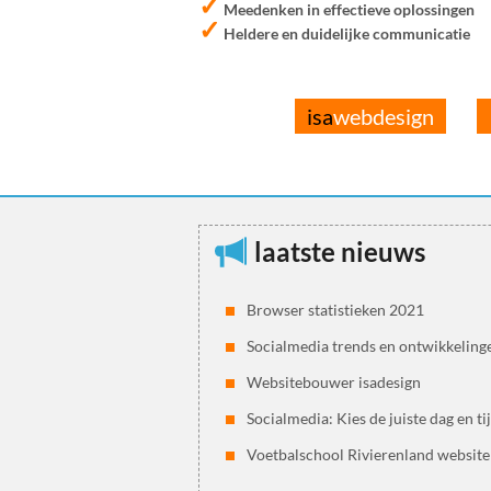
✓
Meedenken in effectieve oplossingen
✓
Heldere en duidelijke communicatie
isa
webdesign
laatste nieuws
Browser statistieken 2021
Socialmedia trends en ontwikkeling
Websitebouwer isadesign
Socialmedia: Kies de juiste dag en ti
Voetbalschool Rivierenland website