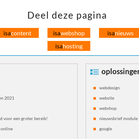
Deel deze pagina
isa
content
isa
webshop
isa
nieuws
isa
hosting
oplossinge
webdesign
en 2021
website
webshop
jd voor een groter bereik!
nieuwsbrief module
 online
google