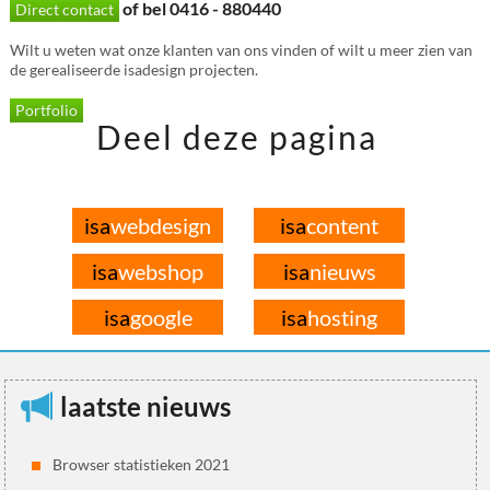
of bel 0416 - 880440
Direct contact
Wilt u weten wat onze klanten van ons vinden of wilt u meer zien van
de gerealiseerde isadesign projecten.
Portfolio
Deel deze pagina
isa
webdesign
isa
content
isa
webshop
isa
nieuws
isa
google
isa
hosting
laatste nieuws
Browser statistieken 2021