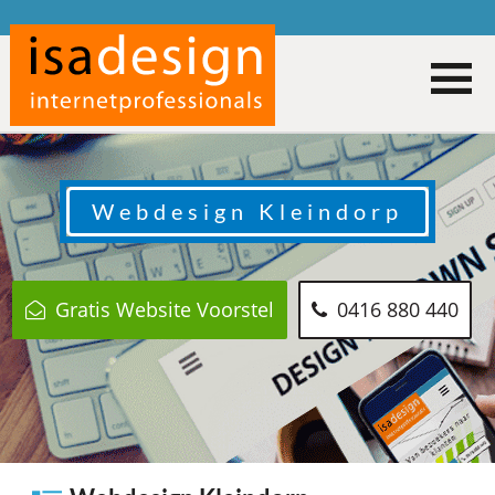
Webdesign
Kleindorp
Gratis Website Voorstel
0416 880 440