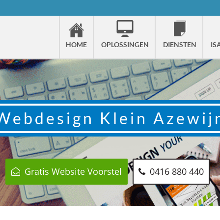
HOME
OPLOSSINGEN
DIENSTEN
IS
Webdesign
Klein Azewij
Gratis Website Voorstel
0416 880 440