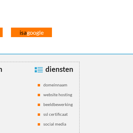
isa
google
n
diensten
domeinnaam
website hosting
beeldbewerking
ssl certificaat
social media