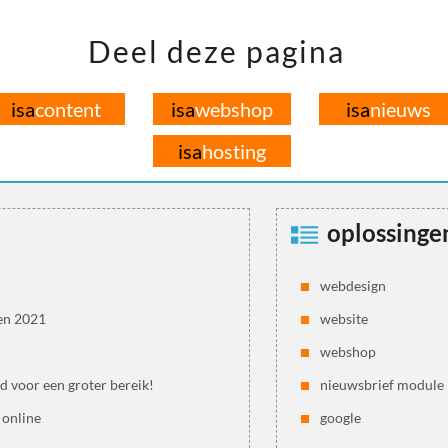
Deel deze pagina
isa
content
isa
webshop
isa
nieuws
isa
hosting
oplossinge
webdesign
en 2021
website
webshop
jd voor een groter bereik!
nieuwsbrief module
 online
google