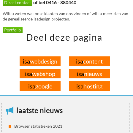
of bel 0416 - 880440
Direct contact
Wilt u weten wat onze klanten van ons vinden of wilt u meer zien van
de gerealiseerde isadesign projecten.
Portfolio
Deel deze pagina
isa
webdesign
isa
content
isa
webshop
isa
nieuws
isa
google
isa
hosting
laatste nieuws
Browser statistieken 2021