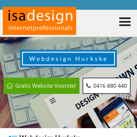
Webdesign
Hurkske
Gratis Website Voorstel
0416 880 440