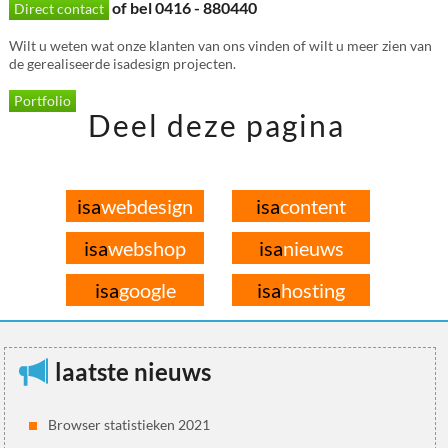
of bel 0416 - 880440
Direct contact
Wilt u weten wat onze klanten van ons vinden of wilt u meer zien van
de gerealiseerde isadesign projecten.
Portfolio
Deel deze pagina
isa
webdesign
isa
content
isa
webshop
isa
nieuws
isa
google
isa
hosting
laatste nieuws
Browser statistieken 2021