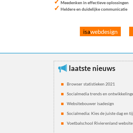
✓
Meedenken in effectieve oplossingen
✓
Heldere en duidelijke communicatie
isa
webdesign
laatste nieuws
Browser statistieken 2021
Socialmedia trends en ontwikkeling
Websitebouwer isadesign
Socialmedia: Kies de juiste dag en ti
Voetbalschool Rivierenland website