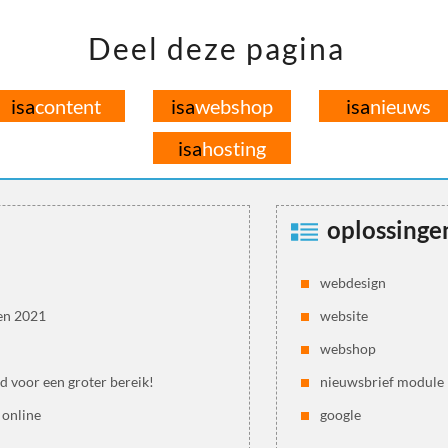
Deel deze pagina
isa
content
isa
webshop
isa
nieuws
isa
hosting
oplossinge
webdesign
en 2021
website
webshop
jd voor een groter bereik!
nieuwsbrief module
 online
google