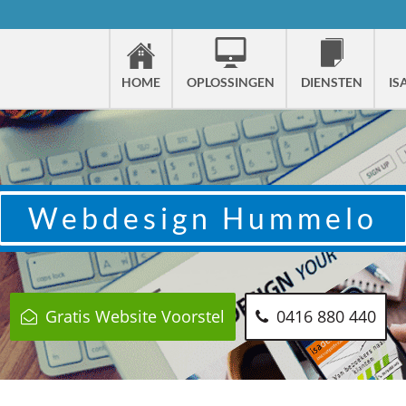
HOME
OPLOSSINGEN
DIENSTEN
IS
Webdesign
Hummelo
Gratis Website Voorstel
0416 880 440