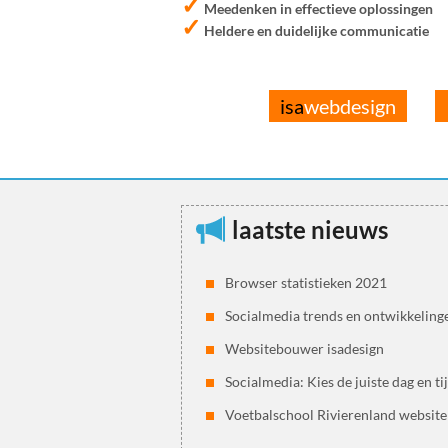
✓
Meedenken in effectieve oplossingen
✓
Heldere en duidelijke communicatie
isa
webdesign
laatste nieuws
Browser statistieken 2021
Socialmedia trends en ontwikkeling
Websitebouwer isadesign
Socialmedia: Kies de juiste dag en ti
Voetbalschool Rivierenland website