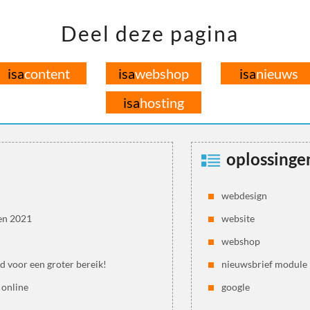
Deel deze pagina
isa
content
isa
webshop
isa
nieuws
isa
hosting
oplossinge
webdesign
en 2021
website
webshop
jd voor een groter bereik!
nieuwsbrief module
 online
google