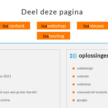
Deel deze pagina
isa
content
isa
webshop
isa
nieuws
isa
hosting
oplossinge
webdesign
en 2021
website
webshop
jd voor een groter bereik!
nieuwsbrief module
 online
google