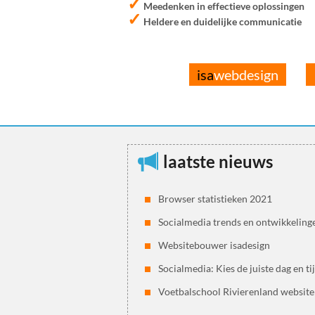
✓
Meedenken in effectieve oplossingen
✓
Heldere en duidelijke communicatie
isa
webdesign
laatste nieuws
Browser statistieken 2021
Socialmedia trends en ontwikkeling
Websitebouwer isadesign
Socialmedia: Kies de juiste dag en ti
Voetbalschool Rivierenland website