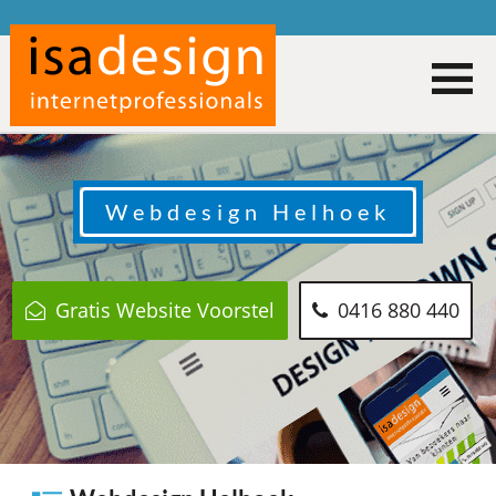
Webdesign
Helhoek
Gratis Website Voorstel
0416 880 440