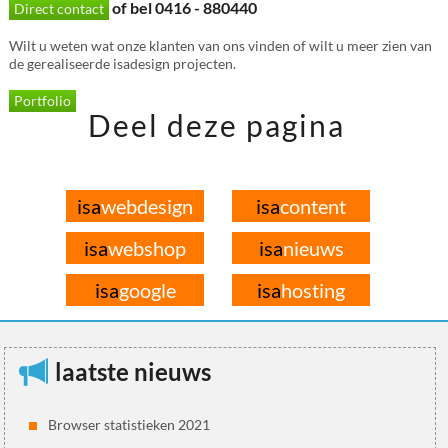
of bel 0416 - 880440
Direct contact
Wilt u weten wat onze klanten van ons vinden of wilt u meer zien van
de gerealiseerde isadesign projecten.
Portfolio
Deel deze pagina
isa
webdesign
isa
content
isa
webshop
isa
nieuws
isa
google
isa
hosting
laatste nieuws
Browser statistieken 2021