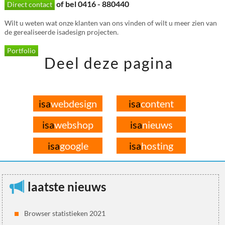
of bel 0416 - 880440
Direct contact
Wilt u weten wat onze klanten van ons vinden of wilt u meer zien van
de gerealiseerde isadesign projecten.
Portfolio
Deel deze pagina
isa
webdesign
isa
content
isa
webshop
isa
nieuws
isa
google
isa
hosting
laatste nieuws
Browser statistieken 2021