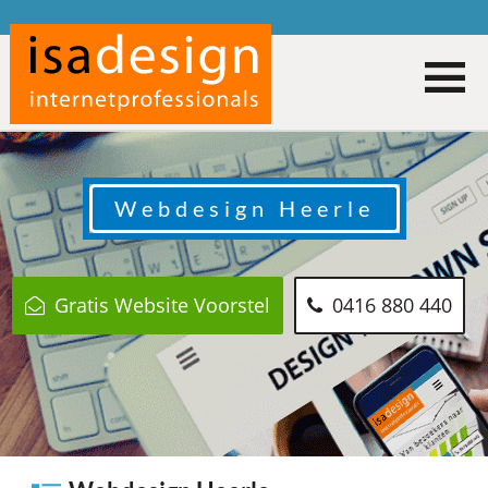
Webdesign
Heerle
Gratis Website Voorstel
0416 880 440