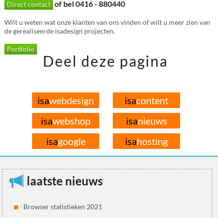
of bel 0416 - 880440
Direct contact
Wilt u weten wat onze klanten van ons vinden of wilt u meer zien van
de gerealiseerde isadesign projecten.
Portfolio
Deel deze pagina
isa
webdesign
isa
content
isa
webshop
isa
nieuws
isa
google
isa
hosting
laatste nieuws
Browser statistieken 2021