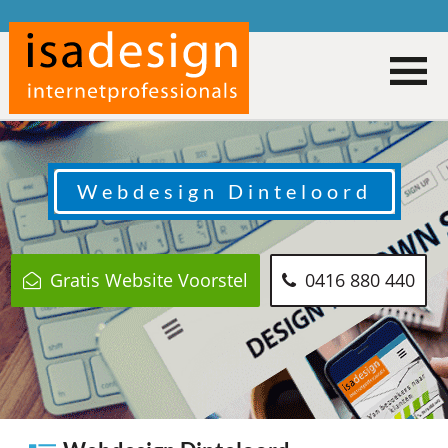
Webdesign
Dinteloord
Gratis Website Voorstel
0416 880 440