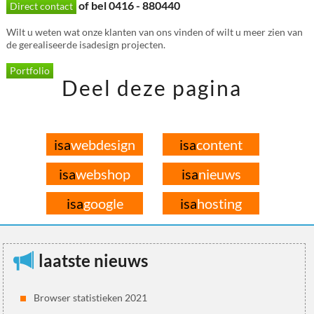
of bel 0416 - 880440
Direct contact
Wilt u weten wat onze klanten van ons vinden of wilt u meer zien van
de gerealiseerde isadesign projecten.
Portfolio
Deel deze pagina
isa
webdesign
isa
content
isa
webshop
isa
nieuws
isa
google
isa
hosting
laatste nieuws
Browser statistieken 2021