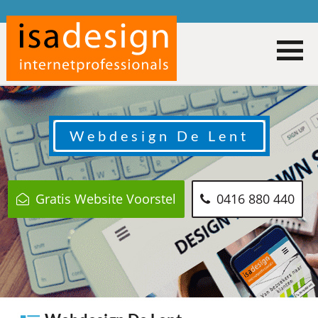
Webdesign
De Lent
Gratis Website Voorstel
0416 880 440