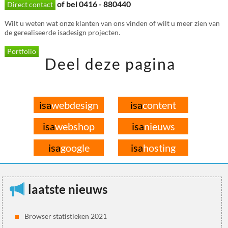
of bel 0416 - 880440
Direct contact
Wilt u weten wat onze klanten van ons vinden of wilt u meer zien van
de gerealiseerde isadesign projecten.
Portfolio
Deel deze pagina
isa
webdesign
isa
content
isa
webshop
isa
nieuws
isa
google
isa
hosting
laatste nieuws
Browser statistieken 2021