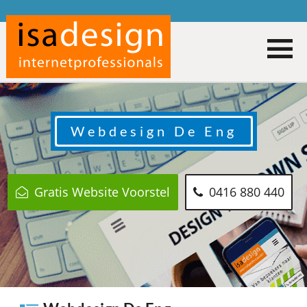
Webdesign
De Eng
Gratis Website Voorstel
0416 880 440