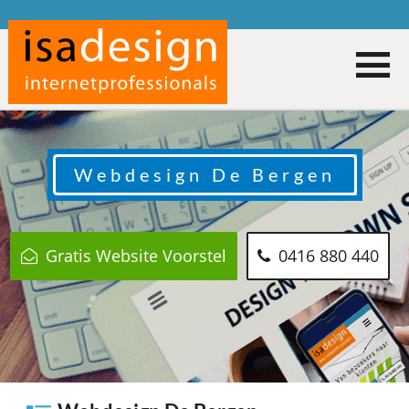
Webdesign
De Bergen
Gratis Website Voorstel
0416 880 440