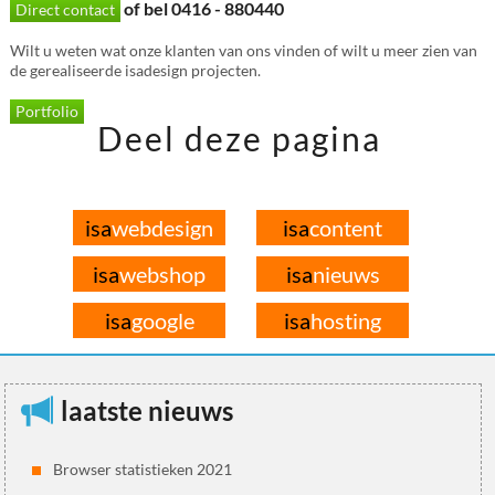
of bel 0416 - 880440
Direct contact
Wilt u weten wat onze klanten van ons vinden of wilt u meer zien van
de gerealiseerde isadesign projecten.
Portfolio
Deel deze pagina
isa
webdesign
isa
content
isa
webshop
isa
nieuws
isa
google
isa
hosting
laatste nieuws
Browser statistieken 2021