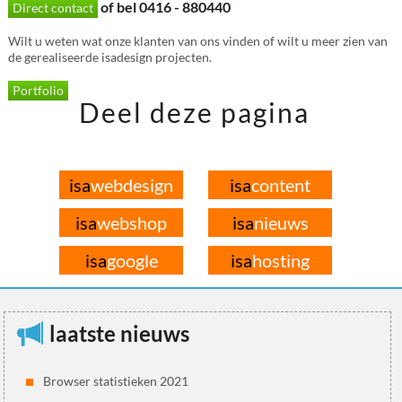
of bel 0416 - 880440
Direct contact
Wilt u weten wat onze klanten van ons vinden of wilt u meer zien van
de gerealiseerde isadesign projecten.
Portfolio
Deel deze pagina
isa
webdesign
isa
content
isa
webshop
isa
nieuws
isa
google
isa
hosting
laatste nieuws
Browser statistieken 2021