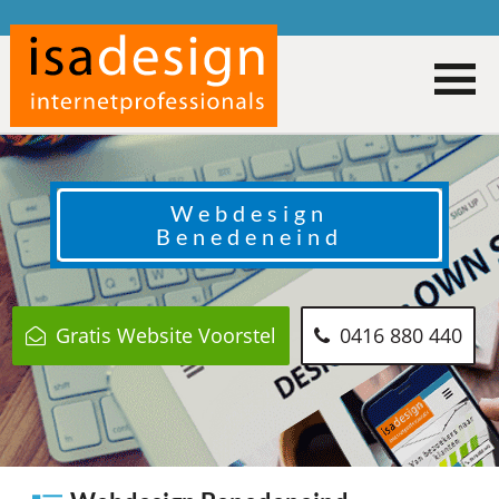
Webdesign
Benedeneind
Gratis Website Voorstel
0416 880 440