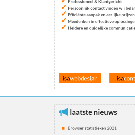
✓
Professioneel & Klantgericht
✓
Persoonlijk contact vinden wij bela
✓
Efficiënte aanpak en eerlijke prijzen
✓
Meedenken in effectieve oplossinge
✓
Heldere en duidelijke communicati
isa
webdesign
isa
con
laatste nieuws
Browser statistieken 2021