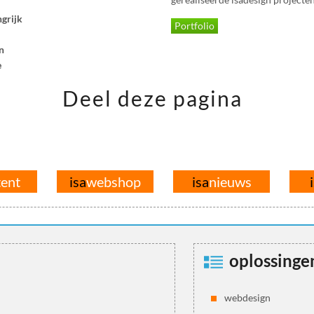
ngrijk
Portfolio
n
e
Deel deze pagina
tent
isa
webshop
isa
nieuws
oplossinge
webdesign