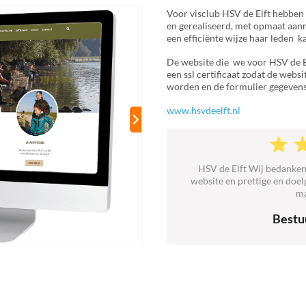
Voor visclub HSV de Elft hebben
en gerealiseerd, met opmaat aan
een efficiënte wijze haar leden 
De website die we voor HSV de El
een ssl certificaat zodat de webs
worden en de formulier gegevens
www.hsvdeelft.nl
HSV de Elft Wij bedanken
website en prettige en doe
ma
Bestu