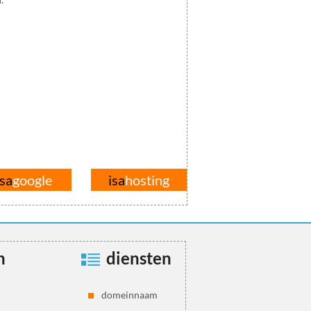
isa
google
isa
hosting
n
diensten
domeinnaam